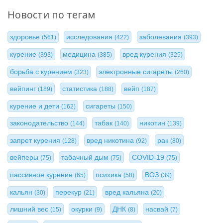
Новости по тегам
здоровье
исследования
заболевания
(561)
(422)
(393)
курение
медицина
вред курения
(393)
(385)
(325)
борьба с курением
электронные сигареты
(323)
(260)
вейпинг
статистика
вейп
(189)
(188)
(187)
курение и дети
сигареты
(162)
(150)
законодательство
табак
никотин
(144)
(140)
(139)
запрет курения
вред никотина
рак
(128)
(92)
(80)
вейперы
табачный дым
COVID-19
(75)
(75)
(75)
пассивное курение
психика
ВОЗ
(65)
(58)
(39)
кальян
перекур
вред кальяна
(30)
(21)
(20)
лишний вес
окурки
ДНК
насвай
(15)
(9)
(8)
(7)