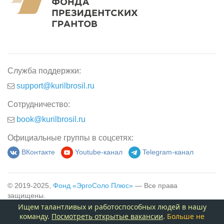
Служба поддержки:
support@kurilbrosil.ru
Сотрудничество:
book@kurilbrosil.ru
Официальные группы в соцсетях:
ВКонтакте
Youtube-канал
Telegram-канал
© 2019-2025,
Фонд «ЭргоСоло Плюс»
— Все права
защищены.
Ищем талантливых и работоспособных людей в нашу
команду.
Посмотреть открытые вакансии
.
Больше не