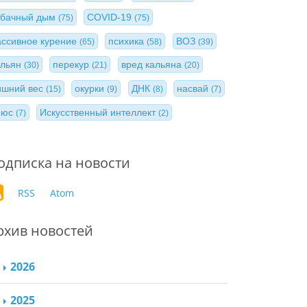
абачный дым
COVID-19
(75)
(75)
ассивное курение
психика
ВОЗ
(65)
(58)
(39)
альян
перекур
вред кальяна
(30)
(21)
(20)
ишний вес
окурки
ДНК
насвай
(15)
(9)
(8)
(7)
нюс
Искусственный интеллект
(7)
(2)
одписка на новости
RSS
Atom
рхив новостей
2026
2025