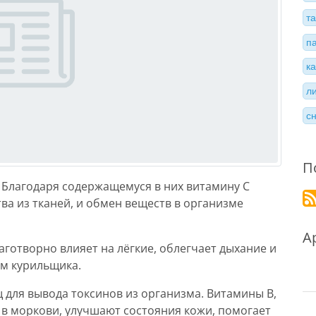
т
п
к
л
с
П
Благодаря содержащемуся в них витамину С
а из тканей, и обмен веществ в организме
А
готворно влияет на лёгкие, облегчает дыхание и
ем курильщика.
для вывода токсинов из организма. Витамины В,
я в моркови, улучшают состояния кожи, помогает