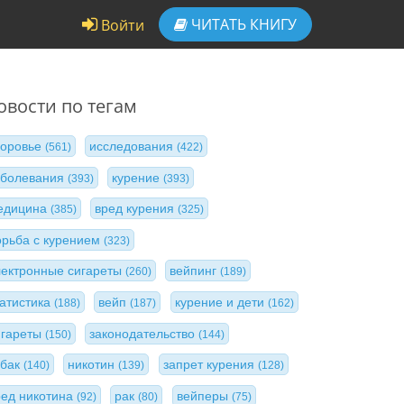
ЧИТАТЬ
КНИГУ
Войти
овости по тегам
доровье
исследования
(561)
(422)
аболевания
курение
(393)
(393)
едицина
вред курения
(385)
(325)
орьба с курением
(323)
лектронные сигареты
вейпинг
(260)
(189)
татистика
вейп
курение и дети
(188)
(187)
(162)
игареты
законодательство
(150)
(144)
абак
никотин
запрет курения
(140)
(139)
(128)
ред никотина
рак
вейперы
(92)
(80)
(75)