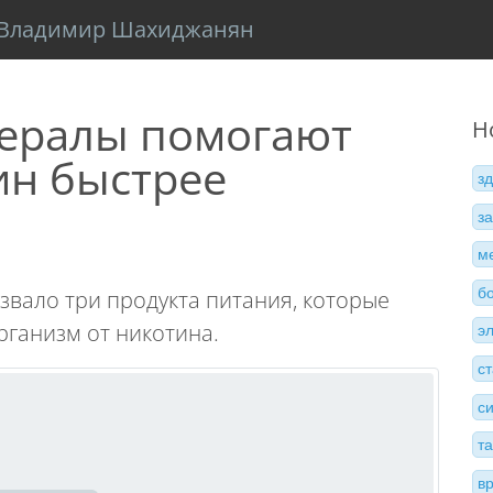
Владимир Шахиджанян
ералы помогают
Н
ин быстрее
з
з
м
б
звало три продукта питания, которые
ганизм от никотина.
э
с
с
т
в