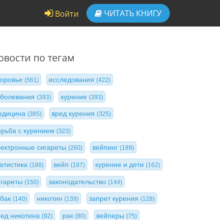
ЧИТАТЬ
КНИГУ
Войти
овости по тегам
доровье
исследования
(561)
(422)
аболевания
курение
(393)
(393)
едицина
вред курения
(385)
(325)
орьба с курением
(323)
лектронные сигареты
вейпинг
(260)
(189)
татистика
вейп
курение и дети
(188)
(187)
(162)
игареты
законодательство
(150)
(144)
абак
никотин
запрет курения
(140)
(139)
(128)
ред никотина
рак
вейперы
(92)
(80)
(75)