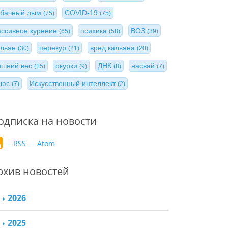
абачный дым
COVID-19
(75)
(75)
ассивное курение
психика
ВОЗ
(65)
(58)
(39)
альян
перекур
вред кальяна
(30)
(21)
(20)
ишний вес
окурки
ДНК
насвай
(15)
(9)
(8)
(7)
нюс
Искусственный интеллект
(7)
(2)
одписка на новости
RSS
Atom
рхив новостей
2026
2025