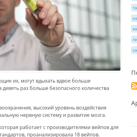
т
п
к
л
с
П
ющие их, могут вдыхать вдвое больше
 в девять раз больше безопасного количества
А
оохранения, высокий уровень воздействия
ральную нервную систему и развитие мозга.
, которая работает с производителями вейпов для
андартов, проанализировала 18 вейпов.