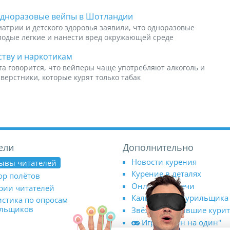
одноразовые вейпы в Шотландии
атрии и детского здоровья заявили, что одноразовые
лодые легкие и нанести вред окружающей среде
ству и наркотикам
а говорится, что вейперы чаще употребляют алкоголь и
верстники, которые курят только табак
ели
Дополнительно
Новости курения
ывы читателей
Курение в деталях
ор полётов
Онлайн-встречи
рии читателей
Калькулятор курильщика
истика по опросам
ильщиков
Звёзды, бросившие кури
Игра "Один на один"