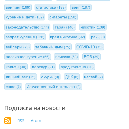
вейпинг
статистика
вейп
(189)
(188)
(187)
курение и дети
сигареты
(162)
(150)
законодательство
табак
никотин
(144)
(140)
(139)
запрет курения
вред никотина
рак
(128)
(92)
(80)
вейперы
табачный дым
COVID-19
(75)
(75)
(75)
пассивное курение
психика
ВОЗ
(65)
(58)
(39)
кальян
перекур
вред кальяна
(30)
(21)
(20)
лишний вес
окурки
ДНК
насвай
(15)
(9)
(8)
(7)
снюс
Искусственный интеллект
(7)
(2)
Подписка на новости
RSS
Atom