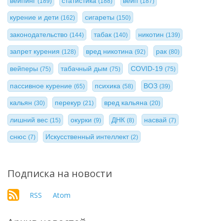
вейпинг
статистика
вейп
(189)
(188)
(187)
курение и дети
сигареты
(162)
(150)
законодательство
табак
никотин
(144)
(140)
(139)
запрет курения
вред никотина
рак
(128)
(92)
(80)
вейперы
табачный дым
COVID-19
(75)
(75)
(75)
пассивное курение
психика
ВОЗ
(65)
(58)
(39)
кальян
перекур
вред кальяна
(30)
(21)
(20)
лишний вес
окурки
ДНК
насвай
(15)
(9)
(8)
(7)
снюс
Искусственный интеллект
(7)
(2)
Подписка на новости
RSS
Atom