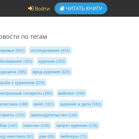
ЧИТАТЬ
КНИГУ
Войти
овости по тегам
доровье
исследования
(561)
(422)
аболевания
курение
(393)
(393)
едицина
вред курения
(385)
(325)
орьба с курением
(323)
лектронные сигареты
вейпинг
(260)
(189)
татистика
вейп
курение и дети
(188)
(187)
(162)
игареты
законодательство
(150)
(144)
абак
никотин
запрет курения
(140)
(139)
(128)
ред никотина
рак
вейперы
(92)
(80)
(75)