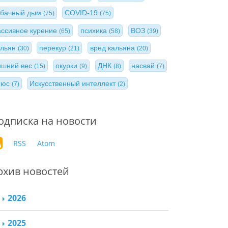
абачный дым
COVID-19
(75)
(75)
ассивное курение
психика
ВОЗ
(65)
(58)
(39)
альян
перекур
вред кальяна
(30)
(21)
(20)
ишний вес
окурки
ДНК
насвай
(15)
(9)
(8)
(7)
нюс
Искусственный интеллект
(7)
(2)
одписка на новости
RSS
Atom
рхив новостей
2026
2025