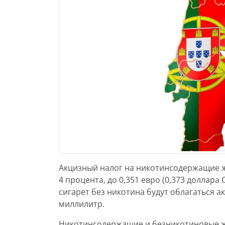
Акцизный налог на никотинсодержащие ж
4 процента, до 0,351 евро (0,373 доллара
сигарет без никотина будут облагаться а
миллилитр.
Никотинсодержащие и безникотиновые жи