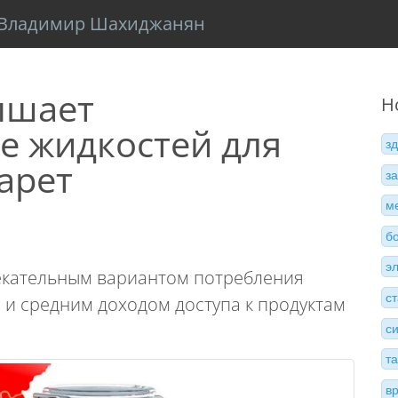
Владимир Шахиджанян
ышает
Н
е жидкостей для
з
арет
з
м
б
э
лекательным вариантом потребления
с
 и средним доходом доступа к продуктам
с
т
в