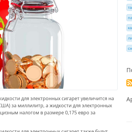
т
п
к
л
с
П
А
идкости для электронных сигарет увеличится на
 США) за миллилитр, а жидкости для электронных
кцизным налогом в размере 0,175 евро за
дкости для электронных сигарет также будут