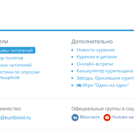
ели
Дополнительно
Новости курения
ывы читателей
Курение в деталях
ор полётов
Онлайн-встречи
рии читателей
Калькулятор курильщика
истика по опросам
ильщиков
Звёзды, бросившие кури
Игра "Один на один"
ничество:
Официальные группы в соц
@kurilbrosil.ru
ВКонтакте
Youtube-ка