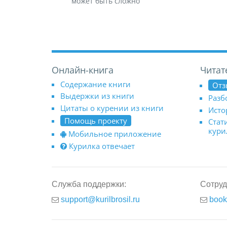
может быть сложно
Онлайн-книга
Читат
Содержание книги
Отз
Выдержки из книги
Разб
Цитаты о курении из книги
Исто
Помощь проекту
Стат
кур
Мобильное приложение
Курилка отвечает
Служба поддержки:
Сотруд
support@kurilbrosil.ru
book