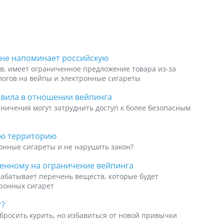
ане напоминает российскую
ов, имеет ограниченное предложение товара из-за
логов на вейпы и электронные сигареты
авила в отношении вейпинга
аничения могут затруднить доступ к более безопасным
ою территорию
ронные сигареты и не нарушить закон?
ленному на ограничение вейпинга
абатывает перечень веществ, которые будет
тронных сигарет
т?
бросить курить, но избавиться от новой привычки