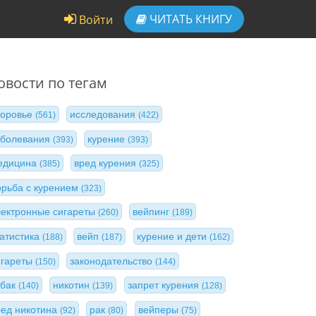
ЧИТАТЬ
КНИГУ
Войти
овости по тегам
доровье
исследования
(561)
(422)
аболевания
курение
(393)
(393)
едицина
вред курения
(385)
(325)
орьба с курением
(323)
лектронные сигареты
вейпинг
(260)
(189)
татистика
вейп
курение и дети
(188)
(187)
(162)
игареты
законодательство
(150)
(144)
абак
никотин
запрет курения
(140)
(139)
(128)
ред никотина
рак
вейперы
(92)
(80)
(75)