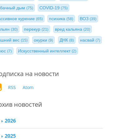
абачный дым
COVID-19
(75)
(75)
ассивное курение
психика
ВОЗ
(65)
(58)
(39)
альян
перекур
вред кальяна
(30)
(21)
(20)
ишний вес
окурки
ДНК
насвай
(15)
(9)
(8)
(7)
нюс
Искусственный интеллект
(7)
(2)
одписка на новости
RSS
Atom
рхив новостей
2026
2025