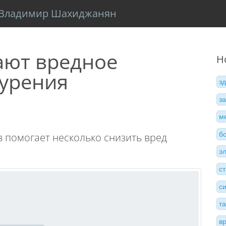
Владимир Шахиджанян
ют вредное
Н
курения
з
з
м
б
 помогает несколько снизить вред
э
с
с
т
в