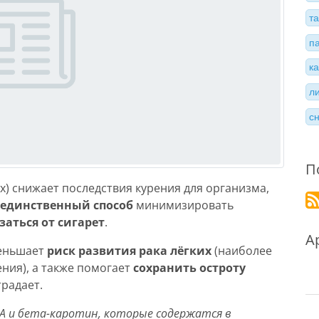
т
п
к
л
с
П
ах) снижает последствия курения для организма,
единственный способ
минимизировать
заться от сигарет
.
А
меньшает
риск развития рака лёгких
(наиболее
ния), а также помогает
сохранить остроту
традает.
 и бета-каротин, которые содержатся в