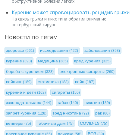
обструктивной болезни легких
Курение может спровоцировать рецидив грыжи
На связь грыжи и никотина обратил внимание
петербургский хирург.
Новости по тегам
здоровье
исследования
заболевания
(561)
(422)
(393)
курение
медицина
вред курения
(393)
(385)
(325)
борьба с курением
электронные сигареты
(323)
(260)
вейпинг
статистика
вейп
(189)
(188)
(187)
курение и дети
сигареты
(162)
(150)
законодательство
табак
никотин
(144)
(140)
(139)
запрет курения
вред никотина
рак
(128)
(92)
(80)
вейперы
табачный дым
COVID-19
(75)
(75)
(75)
пассивное курение
психика
ВОЗ
(65)
(58)
(39)