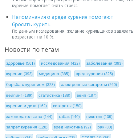
курение помогает снять стресс.
Напоминания о вреде курения помогают
бросить курить
По данным исследования, желание курильщиков завязать
возрастает на 10 %.
Новости по тегам
здоровье
исследования
заболевания
(561)
(422)
(393)
курение
медицина
вред курения
(393)
(385)
(325)
борьба с курением
электронные сигареты
(323)
(260)
вейпинг
статистика
вейп
(189)
(188)
(187)
курение и дети
сигареты
(162)
(150)
законодательство
табак
никотин
(144)
(140)
(139)
запрет курения
вред никотина
рак
(128)
(92)
(80)
вейперы
табачный дым
COVID-19
(75)
(75)
(75)