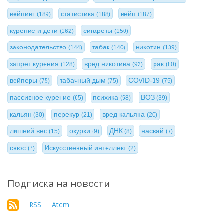
вейпинг
статистика
вейп
(189)
(188)
(187)
курение и дети
сигареты
(162)
(150)
законодательство
табак
никотин
(144)
(140)
(139)
запрет курения
вред никотина
рак
(128)
(92)
(80)
вейперы
табачный дым
COVID-19
(75)
(75)
(75)
пассивное курение
психика
ВОЗ
(65)
(58)
(39)
кальян
перекур
вред кальяна
(30)
(21)
(20)
лишний вес
окурки
ДНК
насвай
(15)
(9)
(8)
(7)
снюс
Искусственный интеллект
(7)
(2)
Подписка на новости
RSS
Atom