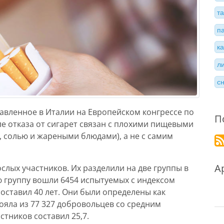
т
п
к
л
с
авленное в Италии на Европейском конгрессе по
П
ле отказа от сигарет связан с плохими пищевыми
 солью и жареными блюдами), а не с самим
А
лых участников. Их разделили на две группы в
ую группу вошли 6454 испытуемых с индексом
составил 40 лет. Они были определены как
ояла из 77 327 добровольцев со средним
стников составил 25,7.