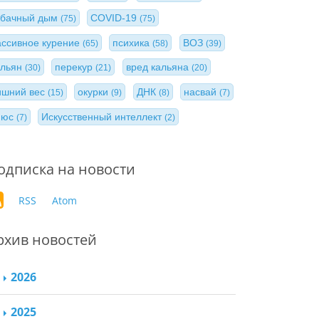
абачный дым
COVID-19
(75)
(75)
ассивное курение
психика
ВОЗ
(65)
(58)
(39)
альян
перекур
вред кальяна
(30)
(21)
(20)
ишний вес
окурки
ДНК
насвай
(15)
(9)
(8)
(7)
нюс
Искусственный интеллект
(7)
(2)
одписка на новости
RSS
Atom
рхив новостей
2026
2025