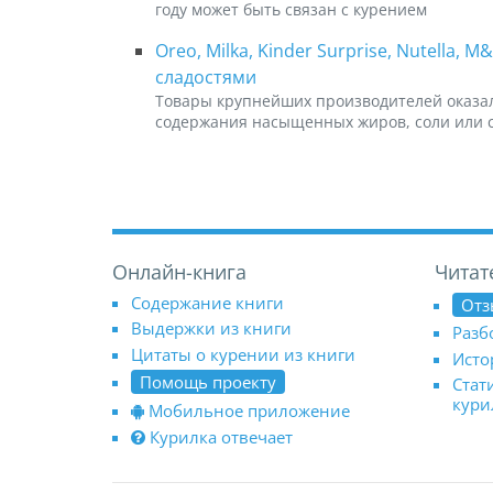
году может быть связан с курением
Oreo, Milka, Kinder Surprise, Nutella,
сладостями
Товары крупнейших производителей оказа
содержания насыщенных жиров, соли или 
Онлайн-книга
Читат
Содержание книги
Отз
Выдержки из книги
Разб
Цитаты о курении из книги
Исто
Помощь проекту
Стат
кур
Мобильное приложение
Курилка отвечает