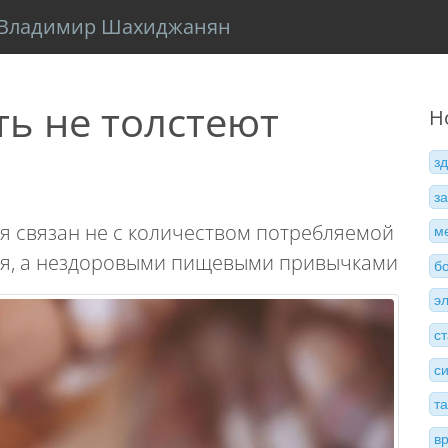
Владимир Шахиджанян
ь не толстеют
Н
з
з
ия связан не с количеством потребляемой
м
ия, а нездоровыми пищевыми привычками
б
э
с
с
т
в