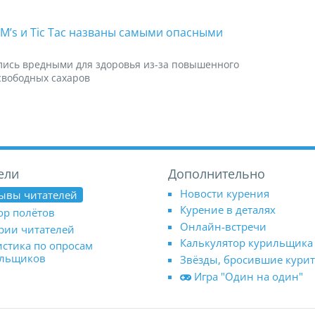
 M&M’s и Tic Tac названы самыми опасными
лись вредными для здоровья из-за повышенного
свободных сахаров
ели
Дополнительно
Новости курения
ывы читателей
Курение в деталях
ор полётов
Онлайн-встречи
рии читателей
Калькулятор курильщика
истика по опросам
ильщиков
Звёзды, бросившие кури
Игра "Один на один"