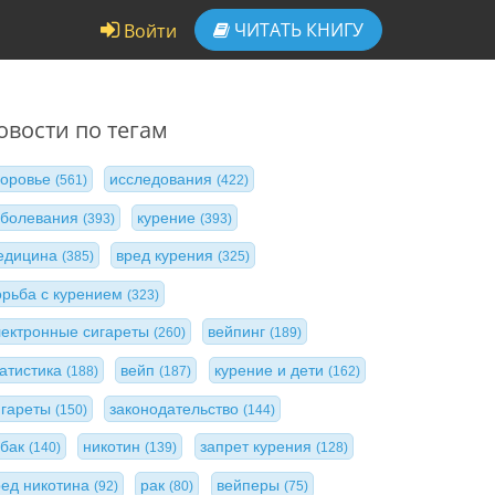
ЧИТАТЬ
КНИГУ
Войти
овости по тегам
доровье
исследования
(561)
(422)
аболевания
курение
(393)
(393)
едицина
вред курения
(385)
(325)
орьба с курением
(323)
лектронные сигареты
вейпинг
(260)
(189)
татистика
вейп
курение и дети
(188)
(187)
(162)
игареты
законодательство
(150)
(144)
абак
никотин
запрет курения
(140)
(139)
(128)
ред никотина
рак
вейперы
(92)
(80)
(75)