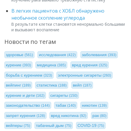
В легких пациентов с ХОБЛ обнаружено
необычное скопление углерода
В результате клетки становятся ненормально большими
и вызывают воспаление
Новости по тегам
здоровье
исследования
заболевания
(561)
(422)
(393)
курение
медицина
вред курения
(393)
(385)
(325)
борьба с курением
электронные сигареты
(323)
(260)
вейпинг
статистика
вейп
(189)
(188)
(187)
курение и дети
сигареты
(162)
(150)
законодательство
табак
никотин
(144)
(140)
(139)
запрет курения
вред никотина
рак
(128)
(92)
(80)
вейперы
табачный дым
COVID-19
(75)
(75)
(75)