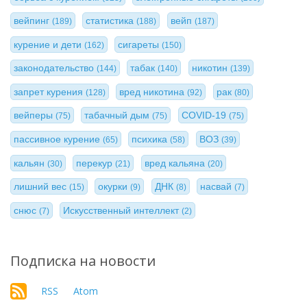
вейпинг
статистика
вейп
(189)
(188)
(187)
курение и дети
сигареты
(162)
(150)
законодательство
табак
никотин
(144)
(140)
(139)
запрет курения
вред никотина
рак
(128)
(92)
(80)
вейперы
табачный дым
COVID-19
(75)
(75)
(75)
пассивное курение
психика
ВОЗ
(65)
(58)
(39)
кальян
перекур
вред кальяна
(30)
(21)
(20)
лишний вес
окурки
ДНК
насвай
(15)
(9)
(8)
(7)
снюс
Искусственный интеллект
(7)
(2)
Подписка на новости
RSS
Atom