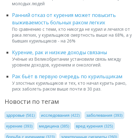
молодых людей
Ранний отказ от курения может повысить
выживаемость больных раком легких
По сравнению с теми, кто никогда не курил и лечился от
рака легких, у курильщиков смертность выше на 68%, а у
бывших курильщиков - на 26%
Курение, рак и низкие доходы связаны
Учёные из Великобритании установили связь между
уровнем доходов, курением и онкологией.
Рак бьёт в первую очередь по курильщикам
У злостных курильщиков и тех, кто начал курить рано,
риск заболеть раком выше почти в 30 раз.
Новости по тегам
здоровье
исследования
заболевания
(561)
(422)
(393)
курение
медицина
вред курения
(393)
(385)
(325)
борьба с курением
электронные сигареты
(323)
(260)