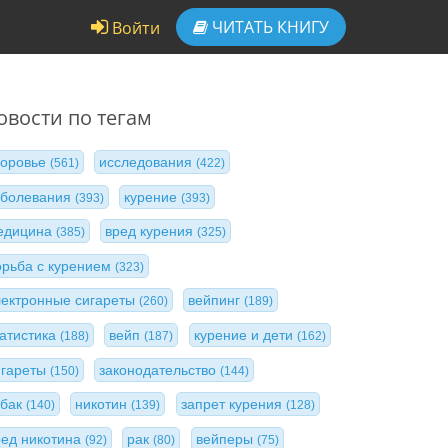
ЧИТАТЬ
КНИГУ
Войти
овости по тегам
доровье
исследования
(561)
(422)
аболевания
курение
(393)
(393)
едицина
вред курения
(385)
(325)
орьба с курением
(323)
лектронные сигареты
вейпинг
(260)
(189)
татистика
вейп
курение и дети
(188)
(187)
(162)
игареты
законодательство
(150)
(144)
абак
никотин
запрет курения
(140)
(139)
(128)
ред никотина
рак
вейперы
(92)
(80)
(75)