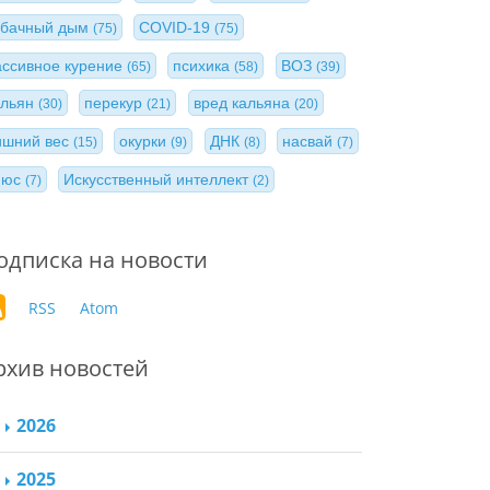
абачный дым
COVID-19
(75)
(75)
ассивное курение
психика
ВОЗ
(65)
(58)
(39)
альян
перекур
вред кальяна
(30)
(21)
(20)
ишний вес
окурки
ДНК
насвай
(15)
(9)
(8)
(7)
нюс
Искусственный интеллект
(7)
(2)
одписка на новости
RSS
Atom
рхив новостей
2026
2025