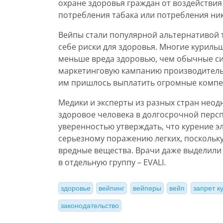
охране здоровья граждан от воздействи
потребления табака или потребления н
Вейпы стали популярной альтернативой т
себе риски для здоровья. Многие куриль
меньше вреда здоровью, чем обычные си
маркетинговую кампанию производитель э
им пришлось выплатить огромные компе
Медики и эксперты из разных стран неод
здоровое человека в долгосрочной персп
уверенностью утверждать, что курение э
серьезному поражению легких, поскольку
вредные вещества. Врачи даже выделили 
в отдельную группу – EVALI.
здоровье
вейпинг
вейперы
вейп
запрет к
законодательство