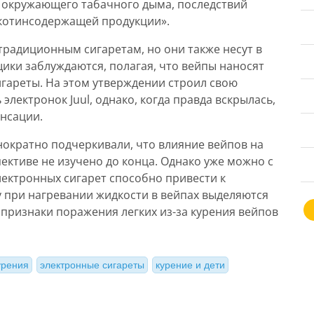
я окружающего табачного дыма, последствий
икотинсодержащей продукции».
радиционным сигаретам, но они также несут в
щики заблуждаются, полагая, что вейпы наносят
гареты. На этом утверждении строил свою
лектронок Juul, однако, когда правда вскрылась,
нсации.
нократно подчеркивали, что влияние вейпов на
ективе не изучено до конца. Однако уже можно с
лектронных сигарет способно привести к
 при нагревании жидкости в вейпах выделяются
признаки поражения легких из-за курения вейпов
урения
электронные сигареты
курение и дети