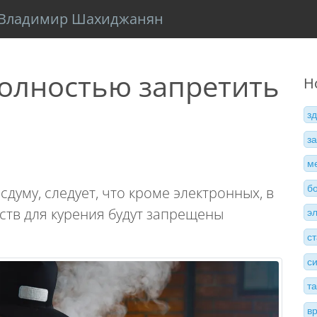
Владимир Шахиджанян
полностью запретить
Н
з
з
м
б
сдуму, следует, что кроме электронных, в
ств для курения будут запрещены
э
с
с
т
в