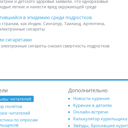
атрии и детского здоровья заявили, что одноразовые
лодые легкие и нанести вред окружающей среде
атившийся в эпидемию среди подростков
 странам, как Индия, Сингапур, Таиланд, Аргентина,
 электронные сигареты
ми сигаретами
а электронные сигареты снизил смертность подростков
ели
Дополнительно
Новости курения
ывы читателей
Курение в деталях
ор полётов
Онлайн-встречи
рии читателей
Калькулятор курильщика
истика по опросам
ильщиков
Звёзды, бросившие кури