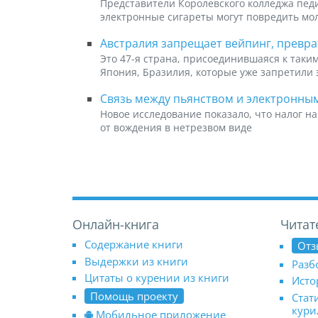
Представители Королевского колледжа педи
электронные сигареты могут повредить мо
Австралия запрещает вейпинг, превр
Это 47-я страна, присоединившаяся к таким
Япония, Бразилия, которые уже запретили
Связь между пьянством и электронны
Новое исследование показало, что налог н
от вождения в нетрезвом виде
Онлайн-книга
Читат
Содержание книги
Отз
Выдержки из книги
Разб
Цитаты о курении из книги
Исто
Помощь проекту
Стат
кур
Мобильное приложение