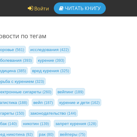
ЧИТАТЬ
КНИГУ
Войти
овости по тегам
доровье
исследования
(561)
(422)
аболевания
курение
(393)
(393)
едицина
вред курения
(385)
(325)
орьба с курением
(323)
лектронные сигареты
вейпинг
(260)
(189)
татистика
вейп
курение и дети
(188)
(187)
(162)
игареты
законодательство
(150)
(144)
абак
никотин
запрет курения
(140)
(139)
(128)
ред никотина
рак
вейперы
(92)
(80)
(75)