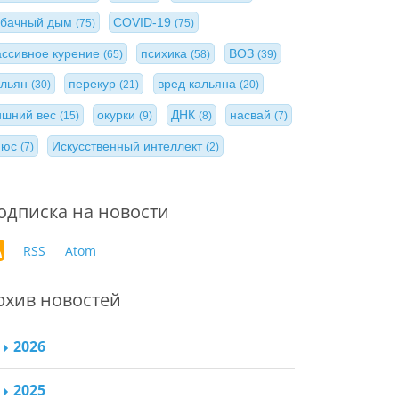
абачный дым
COVID-19
(75)
(75)
ассивное курение
психика
ВОЗ
(65)
(58)
(39)
альян
перекур
вред кальяна
(30)
(21)
(20)
ишний вес
окурки
ДНК
насвай
(15)
(9)
(8)
(7)
нюс
Искусственный интеллект
(7)
(2)
одписка на новости
RSS
Atom
рхив новостей
2026
2025