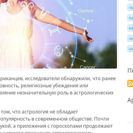
т
п
к
л
с
П
риканцев, исследователи обнаружили, что ранее
ховность, религиозные убеждения или
вление незначительную роль в астрологических
А
том, что астрология не обладает
 популярность в современном обществе. Почти
укой, а приложения с гороскопами продолжают