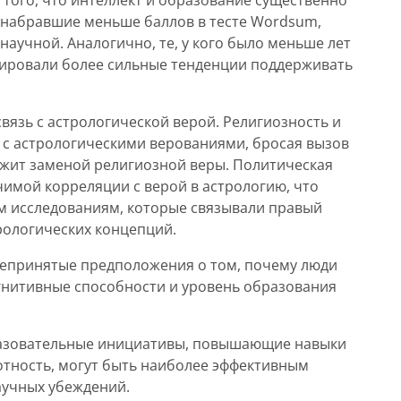
 того, что интеллект и образование существенно
, набравшие меньше баллов в тесте Wordsum,
научной. Аналогично, те, у кого было меньше лет
ировали более сильные тенденции поддерживать
вязь с астрологической верой. Религиозность и
 с астрологическими верованиями, бросая вызов
ужит заменой религиозной веры. Политическая
имой корреляции с верой в астрологию, что
м исследованиям, которые связывали правый
рологических концепций.
щепринятые предположения о том, почему люди
огнитивные способности и уровень образования
бразовательные инициативы, повышающие навыки
тность, могут быть наиболее эффективным
учных убеждений.