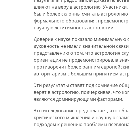
Результаты предоставили доказательства
влияют на веру в астрологию. Участники
были более склонны считать астрологию 
формального образования, продемонстр
научную легитимность астрологии.
Доверие к науке показало минимальную с
духовность не имели значительной связи
представлению о том, что астрология сл
ориентация не продемонстрировала знач
противоречит более ранним европейски
авторитаризм с большим принятием аст
Эти результаты ставят под сомнение об
верят в астрологию, подчеркивая, что к
являются доминирующими факторами.
Это исследование предполагает, что о
критического мышления и научную грамо
подходом к решению проблемы псевдона