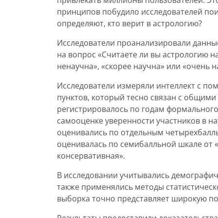
привлекать миллионы пользователей. Эт
принципов побудило исследователей поис
определяют, кто верит в астрологию?
Исследователи проанализировали данные
на вопрос «Считаете ли вы астрологию н
ненаучна», «скорее научна» или «очень н
Исследователи измеряли интеллект с пом
пунктов, который тесно связан с общим
регистрировалось по годам формального 
самооценке уверенности участников в на
оценивались по отдельным четырехбалл
оценивалась по семибалльной шкале от 
консервативная».
В исследовании учитывались демографиче
также применялись методы статистическ
выборка точно представляет широкую п