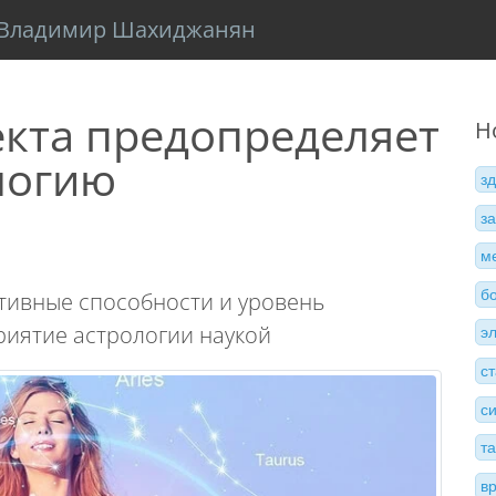
Владимир Шахиджанян
кта предопределяет
Н
логию
з
з
м
б
итивные способности и уровень
иятие астрологии наукой
э
с
с
т
в