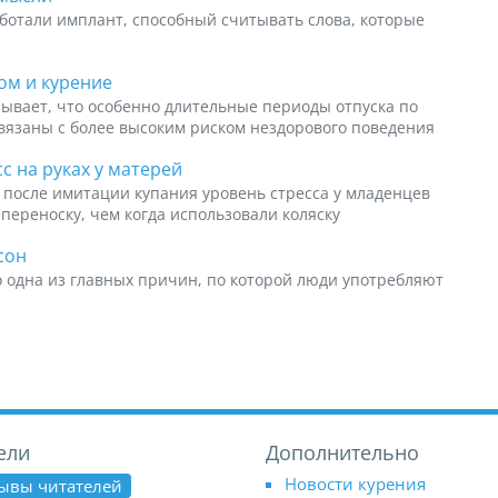
ботали имплант, способный считывать слова, которые
ком и курение
ывает, что особенно длительные периоды отпуска по
связаны с более высоким риском нездорового поведения
 на руках у матерей
 после имитации купания уровень стресса у младенцев
 переноску, чем когда использовали коляску
сон
 одна из главных причин, по которой люди употребляют
ели
Дополнительно
Новости курения
ывы читателей