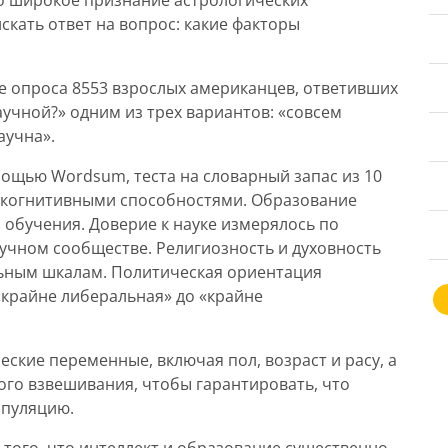
о широкое признание астрологических
кать ответ на вопрос: какие факторы
 опроса 8553 взрослых американцев, ответивших
аучной?» одним из трех вариантов: «совсем
аучна».
ощью Wordsum, теста на словарный запас из 10
и когнитивными способностями. Образование
обучения. Доверие к науке измерялось по
учном сообществе. Религиозность и духовность
ьным шкалам. Политическая ориентация
«крайне либеральная» до «крайне
ские переменные, включая пол, возраст и расу, а
ого взвешивания, чтобы гарантировать, что
опуляцию.