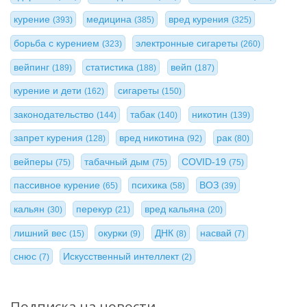
курение
медицина
вред курения
(393)
(385)
(325)
борьба с курением
электронные сигареты
(323)
(260)
вейпинг
статистика
вейп
(189)
(188)
(187)
курение и дети
сигареты
(162)
(150)
законодательство
табак
никотин
(144)
(140)
(139)
запрет курения
вред никотина
рак
(128)
(92)
(80)
вейперы
табачный дым
COVID-19
(75)
(75)
(75)
пассивное курение
психика
ВОЗ
(65)
(58)
(39)
кальян
перекур
вред кальяна
(30)
(21)
(20)
лишний вес
окурки
ДНК
насвай
(15)
(9)
(8)
(7)
снюс
Искусственный интеллект
(7)
(2)
Подписка на новости