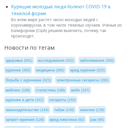
Курящие молодые люди болеют COVID-19 в
тяжёлой форме
Во всём мире растёт число молодых людей c
коронавирусом, в том числе тяжёлых случаев. Учёные из
Калифорнии (США) решили выяснить, почему так
происходит.
Новости по тегам
здоровье
исследования
заболевания
(561)
(422)
(393)
курение
медицина
вред курения
(393)
(385)
(325)
борьба с курением
электронные сигареты
(323)
(260)
вейпинг
статистика
вейп
(189)
(188)
(187)
курение и дети
сигареты
(162)
(150)
законодательство
табак
никотин
(144)
(140)
(139)
запрет курения
вред никотина
рак
(128)
(92)
(80)