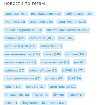
Новости по тегам
здоровье
исследования
заболевания
(561)
(422)
(393)
курение
медицина
вред курения
(393)
(385)
(325)
борьба с курением
электронные сигареты
(323)
(260)
вейпинг
статистика
вейп
(189)
(188)
(187)
курение и дети
сигареты
(162)
(150)
законодательство
табак
никотин
(144)
(140)
(139)
запрет курения
вред никотина
рак
(128)
(92)
(80)
вейперы
табачный дым
COVID-19
(75)
(75)
(75)
пассивное курение
психика
ВОЗ
(65)
(58)
(39)
кальян
перекур
вред кальяна
(30)
(21)
(20)
лишний вес
окурки
ДНК
насвай
(15)
(9)
(8)
(7)
снюс
Искусственный интеллект
(7)
(2)