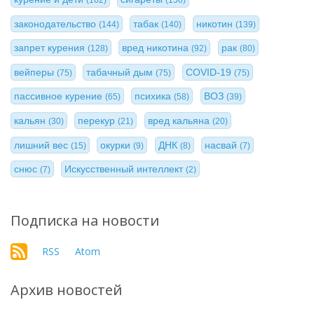
(162)
(150)
законодательство
табак
никотин
(144)
(140)
(139)
запрет курения
вред никотина
рак
(128)
(92)
(80)
вейперы
табачный дым
COVID-19
(75)
(75)
(75)
пассивное курение
психика
ВОЗ
(65)
(58)
(39)
кальян
перекур
вред кальяна
(30)
(21)
(20)
лишний вес
окурки
ДНК
насвай
(15)
(9)
(8)
(7)
снюс
Искусственный интеллект
(7)
(2)
Подписка на новости
RSS
Atom
Архив новостей