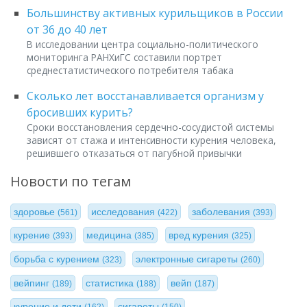
Большинству активных курильщиков в России
от 36 до 40 лет
В исследовании центра социально-политического
мониторинга РАНХиГС составили портрет
среднестатистического потребителя табака
Сколько лет восстанавливается организм у
бросивших курить?
Сроки восстановления сердечно-сосудистой системы
зависят от стажа и интенсивности курения человека,
решившего отказаться от пагубной привычки
Новости по тегам
здоровье
исследования
заболевания
(561)
(422)
(393)
курение
медицина
вред курения
(393)
(385)
(325)
борьба с курением
электронные сигареты
(323)
(260)
вейпинг
статистика
вейп
(189)
(188)
(187)
курение и дети
сигареты