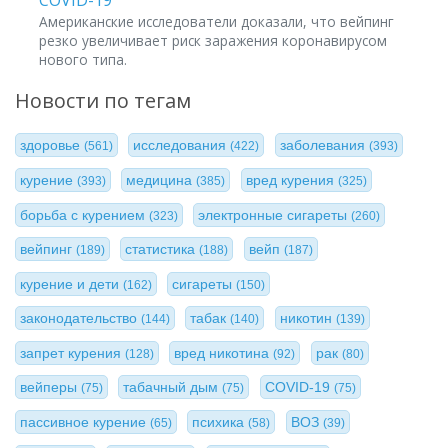
COVID-19
Американские исследователи доказали, что вейпинг
резко увеличивает риск заражения коронавирусом
нового типа.
Новости по тегам
здоровье
исследования
заболевания
(561)
(422)
(393)
курение
медицина
вред курения
(393)
(385)
(325)
борьба с курением
электронные сигареты
(323)
(260)
вейпинг
статистика
вейп
(189)
(188)
(187)
курение и дети
сигареты
(162)
(150)
законодательство
табак
никотин
(144)
(140)
(139)
запрет курения
вред никотина
рак
(128)
(92)
(80)
вейперы
табачный дым
COVID-19
(75)
(75)
(75)
пассивное курение
психика
ВОЗ
(65)
(58)
(39)