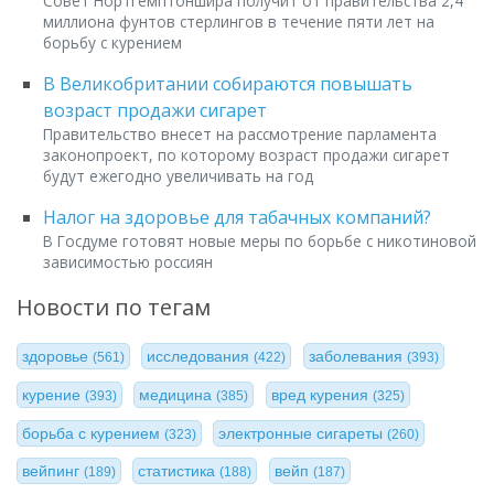
Совет Нортгемптоншира получит от правительства 2,4
миллиона фунтов стерлингов в течение пяти лет на
борьбу с курением
В Великобритании собираются повышать
возраст продажи сигарет
Правительство внесет на рассмотрение парламента
законопроект, по которому возраст продажи сигарет
будут ежегодно увеличивать на год
Налог на здоровье для табачных компаний?
В Госдуме готовят новые меры по борьбе с никотиновой
зависимостью россиян
Новости по тегам
здоровье
исследования
заболевания
(561)
(422)
(393)
курение
медицина
вред курения
(393)
(385)
(325)
борьба с курением
электронные сигареты
(323)
(260)
вейпинг
статистика
вейп
(189)
(188)
(187)