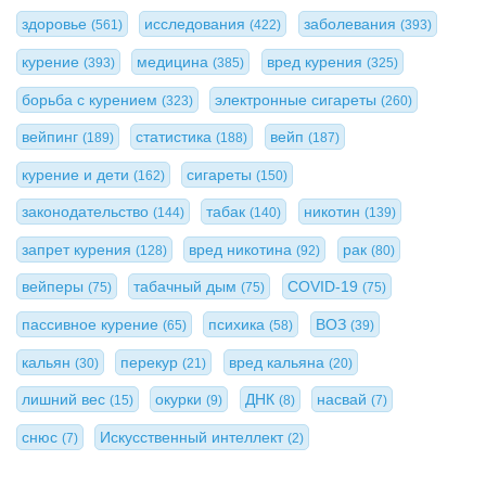
здоровье
исследования
заболевания
(561)
(422)
(393)
курение
медицина
вред курения
(393)
(385)
(325)
борьба с курением
электронные сигареты
(323)
(260)
вейпинг
статистика
вейп
(189)
(188)
(187)
курение и дети
сигареты
(162)
(150)
законодательство
табак
никотин
(144)
(140)
(139)
запрет курения
вред никотина
рак
(128)
(92)
(80)
вейперы
табачный дым
COVID-19
(75)
(75)
(75)
пассивное курение
психика
ВОЗ
(65)
(58)
(39)
кальян
перекур
вред кальяна
(30)
(21)
(20)
лишний вес
окурки
ДНК
насвай
(15)
(9)
(8)
(7)
снюс
Искусственный интеллект
(7)
(2)