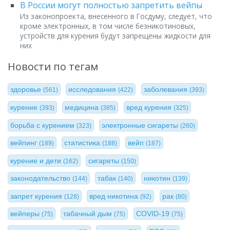
В России могут полностью запретить вейпы
Из законопроекта, внесенного в Госдуму, следует, что
кроме электронных, в том числе безникотиновых,
устройств для курения будут запрещены жидкости для
них
Новости по тегам
здоровье
исследования
заболевания
(561)
(422)
(393)
курение
медицина
вред курения
(393)
(385)
(325)
борьба с курением
электронные сигареты
(323)
(260)
вейпинг
статистика
вейп
(189)
(188)
(187)
курение и дети
сигареты
(162)
(150)
законодательство
табак
никотин
(144)
(140)
(139)
запрет курения
вред никотина
рак
(128)
(92)
(80)
вейперы
табачный дым
COVID-19
(75)
(75)
(75)