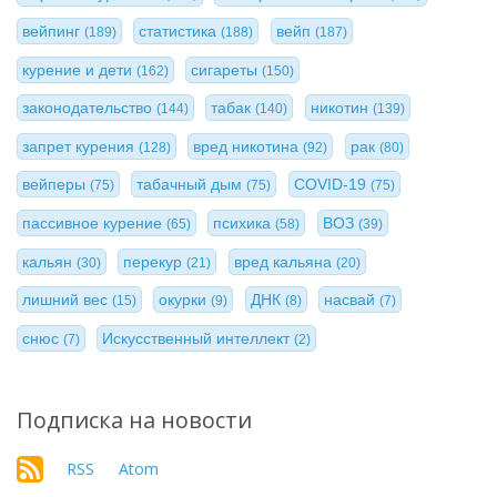
вейпинг
статистика
вейп
(189)
(188)
(187)
курение и дети
сигареты
(162)
(150)
законодательство
табак
никотин
(144)
(140)
(139)
запрет курения
вред никотина
рак
(128)
(92)
(80)
вейперы
табачный дым
COVID-19
(75)
(75)
(75)
пассивное курение
психика
ВОЗ
(65)
(58)
(39)
кальян
перекур
вред кальяна
(30)
(21)
(20)
лишний вес
окурки
ДНК
насвай
(15)
(9)
(8)
(7)
снюс
Искусственный интеллект
(7)
(2)
Подписка на новости
RSS
Atom