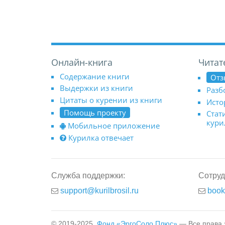
Онлайн-книга
Читат
Содержание книги
Отз
Выдержки из книги
Разб
Цитаты о курении из книги
Исто
Помощь проекту
Стат
кур
Мобильное приложение
Курилка отвечает
Служба поддержки:
Сотруд
support@kurilbrosil.ru
book
© 2019-2025,
Фонд «ЭргоСоло Плюс»
— Все права