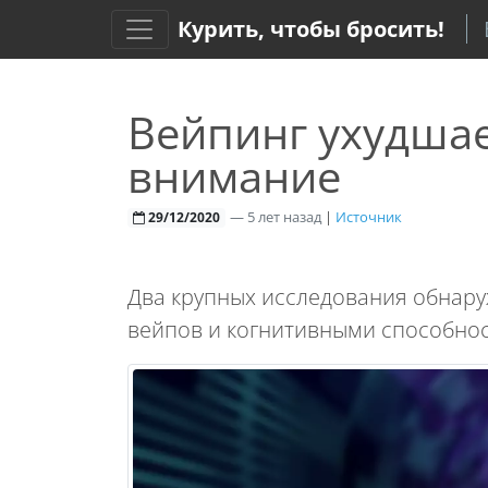
Курить, чтобы бросить!
Вейпинг ухудшае
внимание
—
5 лет назад
|
Источник
29/12/2020
Два крупных исследования обнару
вейпов и когнитивными способно