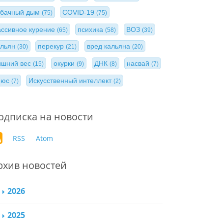
абачный дым
COVID-19
(75)
(75)
ассивное курение
психика
ВОЗ
(65)
(58)
(39)
альян
перекур
вред кальяна
(30)
(21)
(20)
ишний вес
окурки
ДНК
насвай
(15)
(9)
(8)
(7)
нюс
Искусственный интеллект
(7)
(2)
одписка на новости
RSS
Atom
рхив новостей
2026
2025