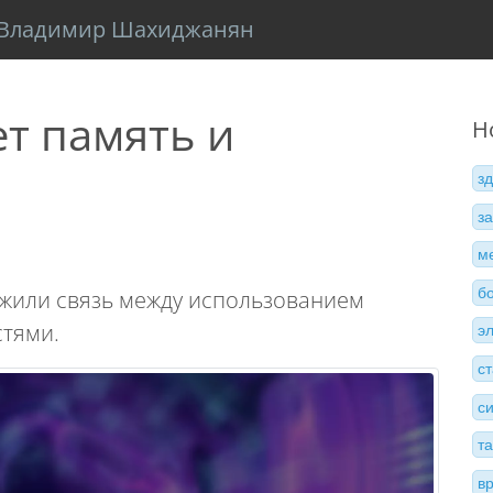
Владимир Шахиджанян
т память и
Н
з
з
м
б
жили связь между использованием
стями.
э
с
с
т
в