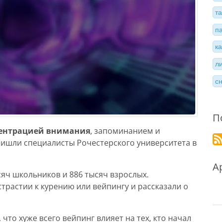
т
п
к
л
с
П
центрацией внимания
, запоминанием и
ришли специалисты Рочестерского университета в
А
яч школьников и 886 тысяч взрослых.
трастии к курению или вейпингу и рассказали о
, что хуже всего вейпинг влияет на тех, кто начал