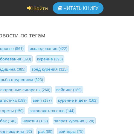
ЧИТАТЬ
КНИГУ
Войти
овости по тегам
доровье
исследования
(561)
(422)
аболевания
курение
(393)
(393)
едицина
вред курения
(385)
(325)
орьба с курением
(323)
лектронные сигареты
вейпинг
(260)
(189)
татистика
вейп
курение и дети
(188)
(187)
(162)
игареты
законодательство
(150)
(144)
абак
никотин
запрет курения
(140)
(139)
(128)
ред никотина
рак
вейперы
(92)
(80)
(75)