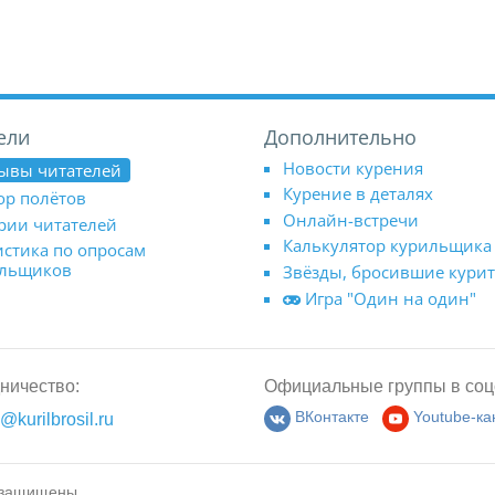
ели
Дополнительно
Новости курения
ывы читателей
Курение в деталях
ор полётов
Онлайн-встречи
рии читателей
Калькулятор курильщика
истика по опросам
ильщиков
Звёзды, бросившие кури
Игра "Один на один"
ничество:
Официальные группы в соц
@kurilbrosil.ru
ВКонтакте
Youtube-ка
 защищены.