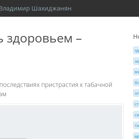
Владимир Шахиджанян
ь здоровьем –
Н
з
з
м
б
последствиях пристрастия к табачной
ам
э
с
с
т
в