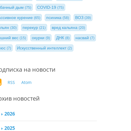
абачный дым
COVID-19
(75)
(75)
ассивное курение
психика
ВОЗ
(65)
(58)
(39)
альян
перекур
вред кальяна
(30)
(21)
(20)
ишний вес
окурки
ДНК
насвай
(15)
(9)
(8)
(7)
нюс
Искусственный интеллект
(7)
(2)
одписка на новости
RSS
Atom
рхив новостей
2026
2025