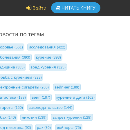
ЧИТАТЬ
КНИГУ
Войти
овости по тегам
доровье
исследования
(561)
(422)
аболевания
курение
(393)
(393)
едицина
вред курения
(385)
(325)
орьба с курением
(323)
лектронные сигареты
вейпинг
(260)
(189)
татистика
вейп
курение и дети
(188)
(187)
(162)
игареты
законодательство
(150)
(144)
абак
никотин
запрет курения
(140)
(139)
(128)
ред никотина
рак
вейперы
(92)
(80)
(75)