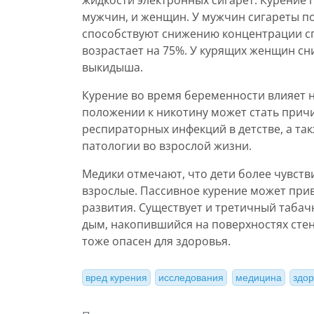
жидкости электронных сигарет. Курение 
мужчин, и женщин. У мужчин сигареты п
способствуют снижению концентрации сп
возрастает на 75%. У курящих женщин сн
выкидыша.
Курение во время беременности влияет н
положении к никотину может стать прич
респираторных инфекций в детстве, а та
патологии во взрослой жизни.
Медики отмечают, что дети более чувст
взрослые. Пассивное курение может при
развития. Существует и третичный таба
дым, накопившийся на поверхностях стен
тоже опасен для здоровья.
вред курения
исследования
медицина
здо