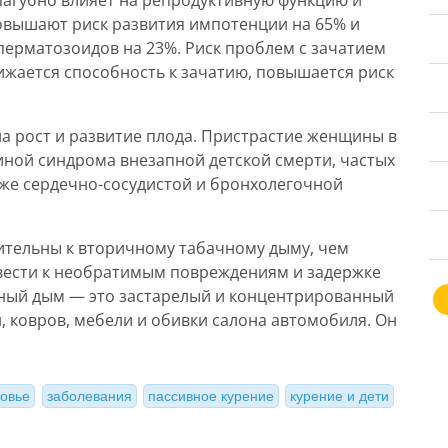
пагубно влияет на репродуктивную функцию и
овышают риск развития импотенции на 65% и
ерматозоидов на 23%. Риск проблем с зачатием
ижается способность к зачатию, повышается риск
а рост и развитие плода. Пристрастие женщины в
иной синдрома внезапной детской смерти, частых
кже сердечно-сосудистой и бронхолегочной
вительны к вторичному табачному дыму, чем
вести к необратимым повреждениям и задержке
чный дым — это застарелый и концентрированный
, ковров, мебели и обивки салона автомобиля. Он
ровье
заболевания
пассивное курение
курение и дети