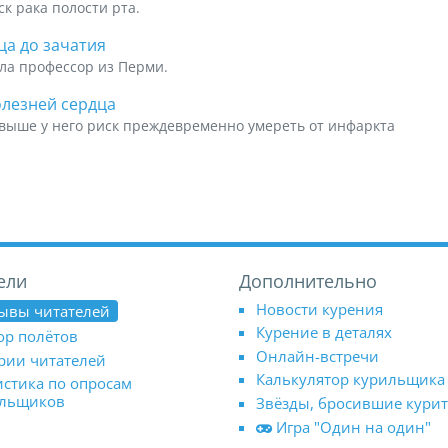
 рака полости рта.
ца до зачатия
ла профессор из Перми.
олезней сердца
 выше у него риск преждевременно умереть от инфаркта
ели
Дополнительно
Новости курения
ывы читателей
Курение в деталях
ор полётов
Онлайн-встречи
рии читателей
Калькулятор курильщика
истика по опросам
ильщиков
Звёзды, бросившие кури
Игра "Один на один"