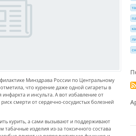
т
п
к
л
с
П
офилактике Минздрава России по Центральному
отметила, что курение даже одной сигареты в
 инфаркта и инсульта. А вот избавление от
А
 риск смерти от сердечно-сосудистых болезней
ить курить, а сами вызывают и поддерживают
м табачные изделия из-за токсичного состава