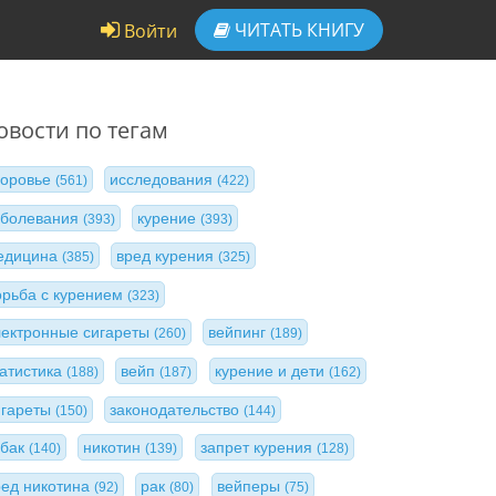
ЧИТАТЬ
КНИГУ
Войти
овости по тегам
доровье
исследования
(561)
(422)
аболевания
курение
(393)
(393)
едицина
вред курения
(385)
(325)
орьба с курением
(323)
лектронные сигареты
вейпинг
(260)
(189)
татистика
вейп
курение и дети
(188)
(187)
(162)
игареты
законодательство
(150)
(144)
абак
никотин
запрет курения
(140)
(139)
(128)
ред никотина
рак
вейперы
(92)
(80)
(75)