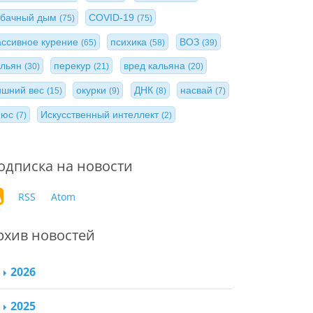
абачный дым
COVID-19
(75)
(75)
ассивное курение
психика
ВОЗ
(65)
(58)
(39)
альян
перекур
вред кальяна
(30)
(21)
(20)
ишний вес
окурки
ДНК
насвай
(15)
(9)
(8)
(7)
нюс
Искусственный интеллект
(7)
(2)
одписка на новости
RSS
Atom
рхив новостей
2026
2025