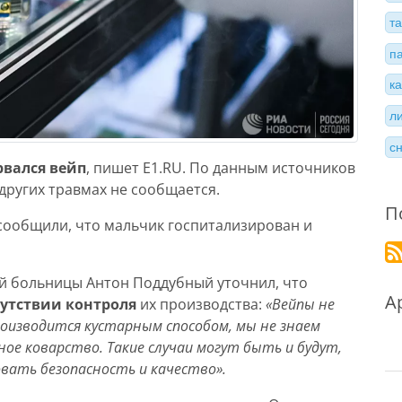
т
п
к
л
с
рвался вейп
, пишет E1.RU. По данным источников
других травмах не сообщается.
П
сообщили, что мальчик госпитализирован и
й больницы Антон Поддубный уточнил, что
А
сутствии контроля
их производства:
«Вейпы не
производится кустарным способом, мы не знаем
ное коварство. Такие случаи могут быть и будут,
вать безопасность и качество».