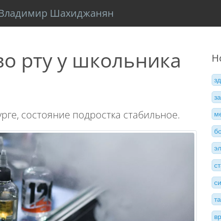
Владимир Шахиджанян
во рту у школьника
Н
з
з
рге, состояние подростка стабильное.
м
б
э
с
с
т
в