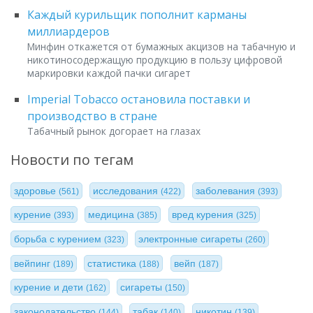
Каждый курильщик пополнит карманы
миллиардеров
Минфин откажется от бумажных акцизов на табачную и
никотиносодержащую продукцию в пользу цифровой
маркировки каждой пачки сигарет
Imperial Tobacco остановила поставки и
производство в стране
Табачный рынок догорает на глазах
Новости по тегам
здоровье
исследования
заболевания
(561)
(422)
(393)
курение
медицина
вред курения
(393)
(385)
(325)
борьба с курением
электронные сигареты
(323)
(260)
вейпинг
статистика
вейп
(189)
(188)
(187)
курение и дети
сигареты
(162)
(150)
законодательство
табак
никотин
(144)
(140)
(139)