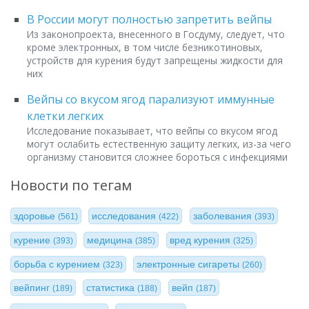
В России могут полностью запретить вейпы
Из законопроекта, внесенного в Госдуму, следует, что
кроме электронных, в том числе безникотиновых,
устройств для курения будут запрещены жидкости для
них
Вейпы со вкусом ягод парализуют иммунные
клетки легких
Исследование показывает, что вейпы со вкусом ягод
могут ослабить естественную защиту легких, из-за чего
организму становится сложнее бороться с инфекциями
Новости по тегам
здоровье
исследования
заболевания
(561)
(422)
(393)
курение
медицина
вред курения
(393)
(385)
(325)
борьба с курением
электронные сигареты
(323)
(260)
вейпинг
статистика
вейп
(189)
(188)
(187)