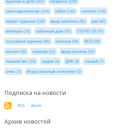
курение и дети
сигареты
(162)
(150)
законодательство
табак
никотин
(144)
(140)
(139)
запрет курения
вред никотина
рак
(128)
(92)
(80)
вейперы
табачный дым
COVID-19
(75)
(75)
(75)
пассивное курение
психика
ВОЗ
(65)
(58)
(39)
кальян
перекур
вред кальяна
(30)
(21)
(20)
лишний вес
окурки
ДНК
насвай
(15)
(9)
(8)
(7)
снюс
Искусственный интеллект
(7)
(2)
Подписка на новости
RSS
Atom
Архив новостей