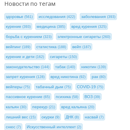
Новости по тегам
здоровье
исследования
заболевания
(561)
(422)
(393)
курение
медицина
вред курения
(393)
(385)
(325)
борьба с курением
электронные сигареты
(323)
(260)
вейпинг
статистика
вейп
(189)
(188)
(187)
курение и дети
сигареты
(162)
(150)
законодательство
табак
никотин
(144)
(140)
(139)
запрет курения
вред никотина
рак
(128)
(92)
(80)
вейперы
табачный дым
COVID-19
(75)
(75)
(75)
пассивное курение
психика
ВОЗ
(65)
(58)
(39)
кальян
перекур
вред кальяна
(30)
(21)
(20)
лишний вес
окурки
ДНК
насвай
(15)
(9)
(8)
(7)
снюс
Искусственный интеллект
(7)
(2)