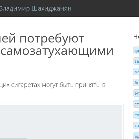
Владимир Шахиджанян
лей потребуют
Н
ы самозатухающими
з
з
м
б
их сигаретах могут быть приняты в
э
с
с
т
в