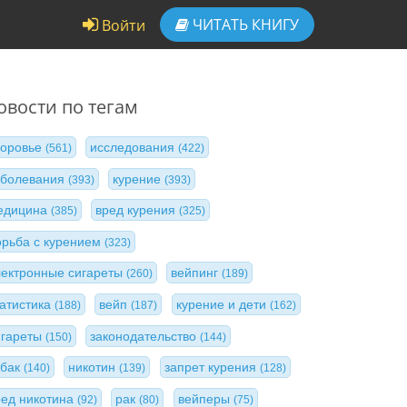
ЧИТАТЬ
КНИГУ
Войти
овости по тегам
доровье
исследования
(561)
(422)
аболевания
курение
(393)
(393)
едицина
вред курения
(385)
(325)
орьба с курением
(323)
лектронные сигареты
вейпинг
(260)
(189)
татистика
вейп
курение и дети
(188)
(187)
(162)
игареты
законодательство
(150)
(144)
абак
никотин
запрет курения
(140)
(139)
(128)
ред никотина
рак
вейперы
(92)
(80)
(75)