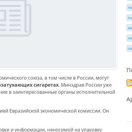
т
п
к
л
с
П
мического союза, в том числе в России, могут
озатухающих сигаретах
. Минздрав России уже
ание в заинтересованные органы исполнительной
А
ией Евразийской экономической комиссии. Он
овке и информации, наносимой на упаковку