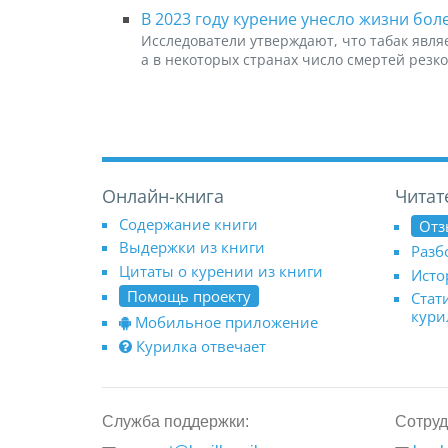
В 2023 году курение унесло жизни бол
Исследователи утверждают, что табак явл
а в некоторых странах число смертей резко
Онлайн-книга
Читат
Содержание книги
Отз
Выдержки из книги
Разб
Цитаты о курении из книги
Исто
Помощь проекту
Стат
кур
Мобильное приложение
Курилка отвечает
Служба поддержки:
Сотруд