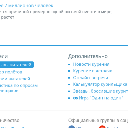
ее 7 миллионов человек
яется причиной примерно одной восьмой смерти в мире,
 растет
ели
Дополнительно
Новости курения
ывы читателей
Курение в деталях
ор полётов
Онлайн-встречи
рии читателей
Калькулятор курильщика
истика по опросам
ильщиков
Звёзды, бросившие кури
Игра "Один на один"
ничество:
Официальные группы в соц