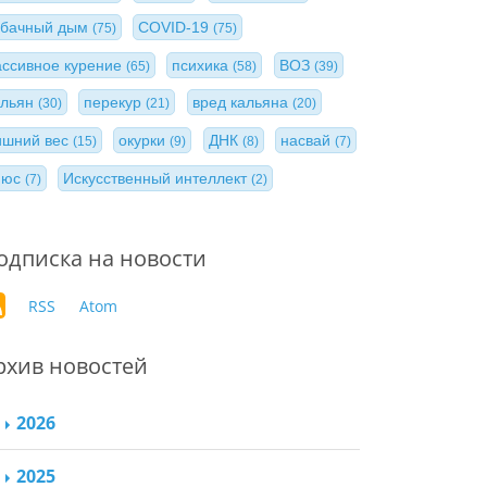
абачный дым
COVID-19
(75)
(75)
ассивное курение
психика
ВОЗ
(65)
(58)
(39)
альян
перекур
вред кальяна
(30)
(21)
(20)
ишний вес
окурки
ДНК
насвай
(15)
(9)
(8)
(7)
нюс
Искусственный интеллект
(7)
(2)
одписка на новости
RSS
Atom
рхив новостей
2026
2025