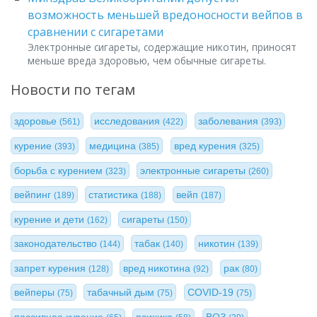
возможность меньшей вредоносности вейпов в
сравнении с сигаретами
Электронные сигареты, содержащие никотин, приносят
меньше вреда здоровью, чем обычные сигареты.
Новости по тегам
здоровье
исследования
заболевания
(561)
(422)
(393)
курение
медицина
вред курения
(393)
(385)
(325)
борьба с курением
электронные сигареты
(323)
(260)
вейпинг
статистика
вейп
(189)
(188)
(187)
курение и дети
сигареты
(162)
(150)
законодательство
табак
никотин
(144)
(140)
(139)
запрет курения
вред никотина
рак
(128)
(92)
(80)
вейперы
табачный дым
COVID-19
(75)
(75)
(75)
пассивное курение
психика
ВОЗ