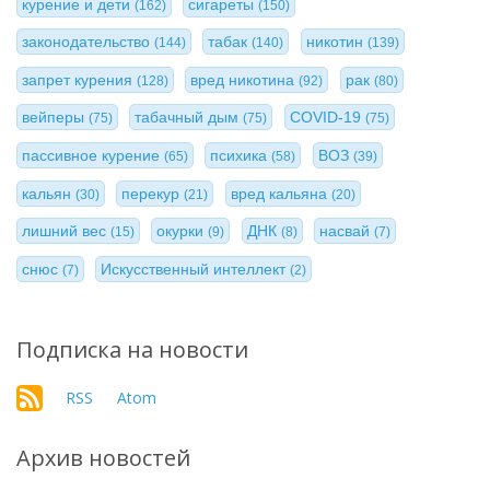
курение и дети
сигареты
(162)
(150)
законодательство
табак
никотин
(144)
(140)
(139)
запрет курения
вред никотина
рак
(128)
(92)
(80)
вейперы
табачный дым
COVID-19
(75)
(75)
(75)
пассивное курение
психика
ВОЗ
(65)
(58)
(39)
кальян
перекур
вред кальяна
(30)
(21)
(20)
лишний вес
окурки
ДНК
насвай
(15)
(9)
(8)
(7)
снюс
Искусственный интеллект
(7)
(2)
Подписка на новости
RSS
Atom
Архив новостей