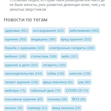
не были женаты, риск развития деменции ниже, чем у их
женатых сверстников
Новости по тегам
здоровье
исследования
заболевания
(561)
(422)
(393)
курение
медицина
вред курения
(393)
(385)
(325)
борьба с курением
электронные сигареты
(323)
(260)
вейпинг
статистика
вейп
(189)
(188)
(187)
курение и дети
сигареты
(162)
(150)
законодательство
табак
никотин
(144)
(140)
(139)
запрет курения
вред никотина
рак
(128)
(92)
(80)
вейперы
табачный дым
COVID-19
(75)
(75)
(75)
пассивное курение
психика
ВОЗ
(65)
(58)
(39)
кальян
перекур
вред кальяна
(30)
(21)
(20)