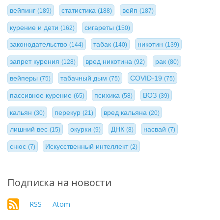
вейпинг
статистика
вейп
(189)
(188)
(187)
курение и дети
сигареты
(162)
(150)
законодательство
табак
никотин
(144)
(140)
(139)
запрет курения
вред никотина
рак
(128)
(92)
(80)
вейперы
табачный дым
COVID-19
(75)
(75)
(75)
пассивное курение
психика
ВОЗ
(65)
(58)
(39)
кальян
перекур
вред кальяна
(30)
(21)
(20)
лишний вес
окурки
ДНК
насвай
(15)
(9)
(8)
(7)
снюс
Искусственный интеллект
(7)
(2)
Подписка на новости
RSS
Atom