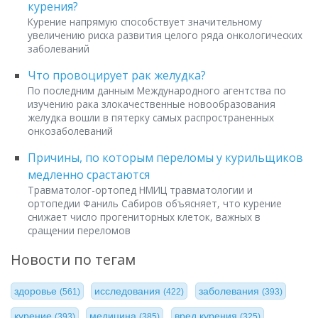
курения?
Курение напрямую способствует значительному
увеличению риска развития целого ряда онкологических
заболеваний
Что провоцирует рак желудка?
По последним данным Международного агентства по
изучению рака злокачественные новообразования
желудка вошли в пятерку самых распространенных
онкозаболеваний
Причины, по которым переломы у курильщиков
медленно срастаются
Травматолог-ортопед НМИЦ травматологии и
ортопедии Фаниль Сабиров объясняет, что курение
снижает число прогениторных клеток, важных в
сращении переломов
Новости по тегам
здоровье
исследования
заболевания
(561)
(422)
(393)
курение
медицина
вред курения
(393)
(385)
(325)