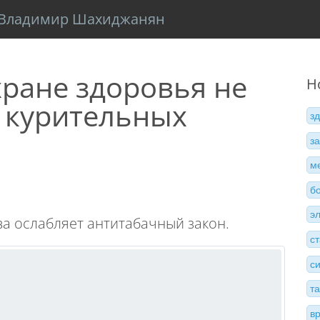
Владимир Шахиджанян
хране здоровья не
Н
 курительных
з
з
м
б
э
ва ослабляет антитабачный закон.
с
с
т
в