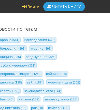
ЧИТАТЬ
КНИГУ
Войти
овости по тегам
доровье
исследования
(561)
(422)
аболевания
курение
(393)
(393)
едицина
вред курения
(385)
(325)
орьба с курением
(323)
лектронные сигареты
вейпинг
(260)
(189)
татистика
вейп
курение и дети
(188)
(187)
(162)
игареты
законодательство
(150)
(144)
абак
никотин
запрет курения
(140)
(139)
(128)
ред никотина
рак
вейперы
(92)
(80)
(75)