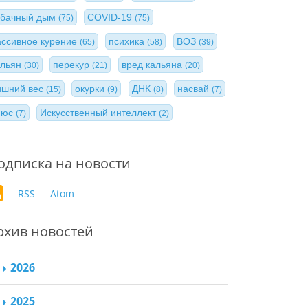
абачный дым
COVID-19
(75)
(75)
ассивное курение
психика
ВОЗ
(65)
(58)
(39)
альян
перекур
вред кальяна
(30)
(21)
(20)
ишний вес
окурки
ДНК
насвай
(15)
(9)
(8)
(7)
нюс
Искусственный интеллект
(7)
(2)
одписка на новости
RSS
Atom
рхив новостей
2026
2025