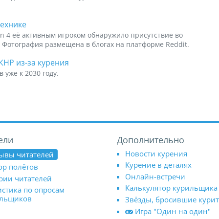
ехнике
on 4 её активным игроком обнаружило присутствие во
 Фотография размещена в блогах на платформе Reddit.
КНР из-за курения
 уже к 2030 году.
ели
Дополнительно
Новости курения
ывы читателей
Курение в деталях
ор полётов
Онлайн-встречи
рии читателей
Калькулятор курильщика
истика по опросам
ильщиков
Звёзды, бросившие кури
Игра "Один на один"