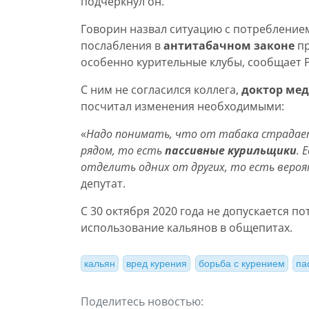
подчеркнул он.
Говорин назвал ситуацию с потребление
послабления в
антитабачном законе
пр
особенно курительные клубы, сообщает 
С ним не согласился коллега,
доктор мед
посчитал изменения необходимыми:
«
Надо понимать, что от табака страдает
рядом, то есть
пассивные курильщики
. 
отделить одних от других, то есть веро
депутат.
С 30 октября 2020 года не допускается 
использование кальянов в общепитах.
кальян
вред курения
борьба с курением
па
Поделитесь новостью: