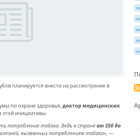
т
п
к
л
с
П
убов планируется внести на рассмотрение в
А
умы по охране здоровья,
доктор медицинских
 этой инициативы.
ть потребление табака. Ведь в стране
от 350 до
 болезней, вызванных потреблением табака
», —