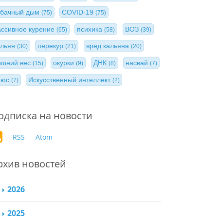
абачный дым
COVID-19
(75)
(75)
ассивное курение
психика
ВОЗ
(65)
(58)
(39)
альян
перекур
вред кальяна
(30)
(21)
(20)
ишний вес
окурки
ДНК
насвай
(15)
(9)
(8)
(7)
нюс
Искусственный интеллект
(7)
(2)
одписка на новости
RSS
Atom
рхив новостей
2026
2025