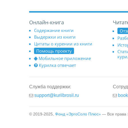
Онлайн-книга
Читат
Содержание книги
Отз
Выдержки из книги
Разб
Цитаты о курении из книги
Исто
Помощь проекту
Стат
кур
Мобильное приложение
Курилка отвечает
Служба поддержки:
Сотруд
support@kurilbrosil.ru
book
© 2019-2025,
Фонд «ЭргоСоло Плюс»
— Все права