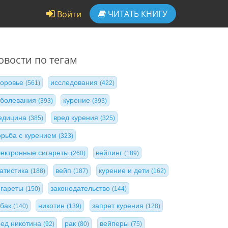
ЧИТАТЬ
КНИГУ
Войти
овости по тегам
доровье
исследования
(561)
(422)
аболевания
курение
(393)
(393)
едицина
вред курения
(385)
(325)
орьба с курением
(323)
лектронные сигареты
вейпинг
(260)
(189)
татистика
вейп
курение и дети
(188)
(187)
(162)
игареты
законодательство
(150)
(144)
абак
никотин
запрет курения
(140)
(139)
(128)
ред никотина
рак
вейперы
(92)
(80)
(75)