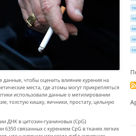
т
п
к
л
с
П
е данные, чтобы оценить влияние курения на
етические места, где атомы могут прикрепляться
нетики использовали данные о метилировании
А
кие, толстую кишку, яичники, простату, цельную
и ДНК в цитозин-гуаниновых (CpG)
и 6350 связанных с курением CpG в тканях легких