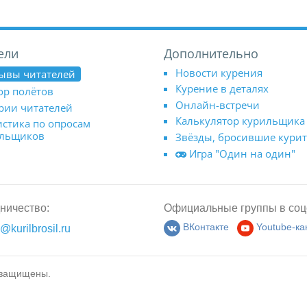
ели
Дополнительно
Новости курения
ывы читателей
Курение в деталях
ор полётов
Онлайн-встречи
рии читателей
Калькулятор курильщика
истика по опросам
ильщиков
Звёзды, бросившие кури
Игра "Один на один"
ничество:
Официальные группы в соц
@kurilbrosil.ru
ВКонтакте
Youtube-ка
 защищены.