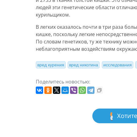
и 2753 в тканях толстой кишки. Это означ
людей эти генетические области отличают
курильщиком.
В легких оказалось почти в три раза бол
кишке, поскольку легкие непосредственн
По словам генетиков, ту же технику мож
неблагоприятным воздействиям окружаю
вред курения
вред никотина
исследования
Поделитесь новостью:
Хотите