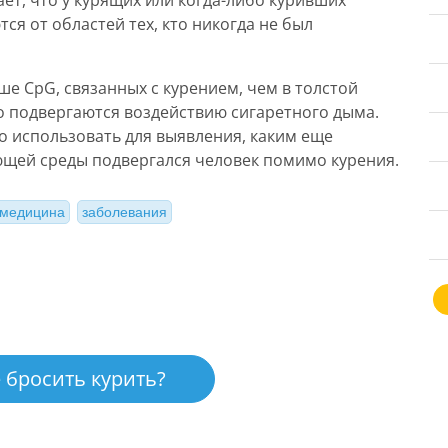
ает, что у курящих или когда-либо куривших
ся от областей тех, кто никогда не был
ьше CpG, связанных с курением, чем в толстой
о подвергаются воздействию сигаретного дыма.
но использовать для выявления, каким еще
щей среды подвергался человек помимо курения.
медицина
заболевания
 бросить курить?