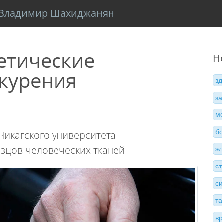
Владимир Шахиджанян
етические
Н
 курения
з
з
м
б
 Чикагского университета
зцов человеческих тканей
э
с
с
т
в