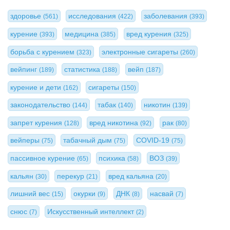
здоровье
исследования
заболевания
(561)
(422)
(393)
курение
медицина
вред курения
(393)
(385)
(325)
борьба с курением
электронные сигареты
(323)
(260)
вейпинг
статистика
вейп
(189)
(188)
(187)
курение и дети
сигареты
(162)
(150)
законодательство
табак
никотин
(144)
(140)
(139)
запрет курения
вред никотина
рак
(128)
(92)
(80)
вейперы
табачный дым
COVID-19
(75)
(75)
(75)
пассивное курение
психика
ВОЗ
(65)
(58)
(39)
кальян
перекур
вред кальяна
(30)
(21)
(20)
лишний вес
окурки
ДНК
насвай
(15)
(9)
(8)
(7)
снюс
Искусственный интеллект
(7)
(2)