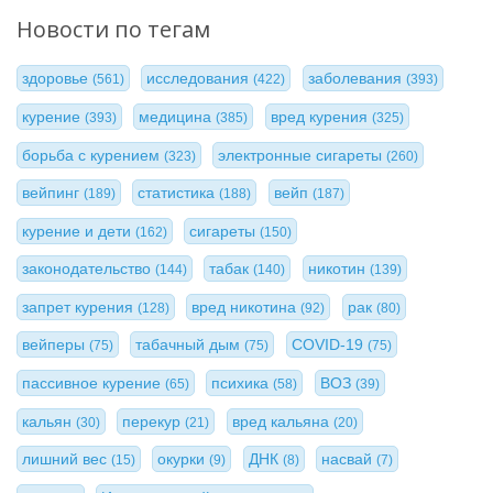
Новости по тегам
здоровье
исследования
заболевания
(561)
(422)
(393)
курение
медицина
вред курения
(393)
(385)
(325)
борьба с курением
электронные сигареты
(323)
(260)
вейпинг
статистика
вейп
(189)
(188)
(187)
курение и дети
сигареты
(162)
(150)
законодательство
табак
никотин
(144)
(140)
(139)
запрет курения
вред никотина
рак
(128)
(92)
(80)
вейперы
табачный дым
COVID-19
(75)
(75)
(75)
пассивное курение
психика
ВОЗ
(65)
(58)
(39)
кальян
перекур
вред кальяна
(30)
(21)
(20)
лишний вес
окурки
ДНК
насвай
(15)
(9)
(8)
(7)