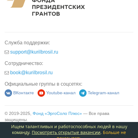
Служба поддержки:
support@kurilbrosil.ru
Сотрудничество:
book@kurilbrosil.ru
Официальные группы в соцсетях:
ВКонтакте
Youtube-канал
Telegram-канал
© 2019-2025,
Фонд «ЭргоСоло Плюс»
— Все права
защищены.
Ищем талантливых и работоспособных людей в нашу
команду.
Посмотреть открытые вакансии
.
Больше не