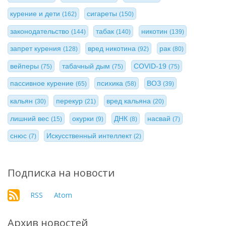
курение и дети
сигареты
(162)
(150)
законодательство
табак
никотин
(144)
(140)
(139)
запрет курения
вред никотина
рак
(128)
(92)
(80)
вейперы
табачный дым
COVID-19
(75)
(75)
(75)
пассивное курение
психика
ВОЗ
(65)
(58)
(39)
кальян
перекур
вред кальяна
(30)
(21)
(20)
лишний вес
окурки
ДНК
насвай
(15)
(9)
(8)
(7)
снюс
Искусственный интеллект
(7)
(2)
Подписка на новости
RSS
Atom
Архив новостей