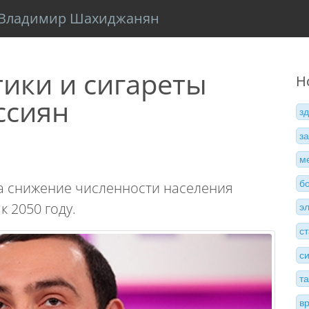
Владимир Шахиджанян
тики и сигареты
Н
ссиян
з
з
м
б
а снижение численности населения
 2050 году.
э
с
с
т
в