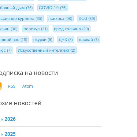
абачный дым
COVID-19
(75)
(75)
ассивное курение
психика
ВОЗ
(65)
(58)
(39)
альян
перекур
вред кальяна
(30)
(21)
(20)
ишний вес
окурки
ДНК
насвай
(15)
(9)
(8)
(7)
нюс
Искусственный интеллект
(7)
(2)
одписка на новости
RSS
Atom
рхив новостей
2026
2025