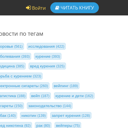
ЧИТАТЬ
КНИГУ
Войти
овости по тегам
доровье
исследования
(561)
(422)
аболевания
курение
(393)
(393)
едицина
вред курения
(385)
(325)
орьба с курением
(323)
лектронные сигареты
вейпинг
(260)
(189)
татистика
вейп
курение и дети
(188)
(187)
(162)
игареты
законодательство
(150)
(144)
абак
никотин
запрет курения
(140)
(139)
(128)
ред никотина
рак
вейперы
(92)
(80)
(75)