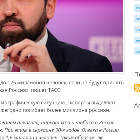
т
п
к
л
с
П
 до 125 миллионов человек, если не будут приняты
вая Россия», пишет ТАСС.
емографическую ситуацию, эксперты выделяют
А
 ежегодно погибает более миллиона россиян.
лением алкоголя, наркотиков и табака в России
к
. При этом в середине 90-х годов XX века в России
о 1,6 миллиона человек. Таким образом,
за