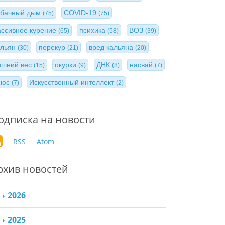
абачный дым
COVID-19
(75)
(75)
ассивное курение
психика
ВОЗ
(65)
(58)
(39)
альян
перекур
вред кальяна
(30)
(21)
(20)
ишний вес
окурки
ДНК
насвай
(15)
(9)
(8)
(7)
нюс
Искусственный интеллект
(7)
(2)
одписка на новости
RSS
Atom
рхив новостей
2026
2025