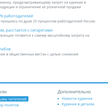
 закону, предусматривающему запрет на курение в
родукции и ограничение ее розничной продажи
5% работодателей
 пришлась по душе 25 процентам работодателей России.
м, расстается с сигаретами
Франция готовится к самому масштабному запрету на
пабов
рение в общественных местах с целью снижения
ели
Дополнительно
Новости курения
ывы читателей
Курение в деталях
ор полётов