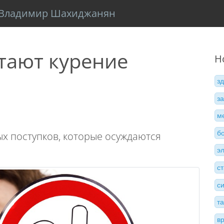
Владимир Шахиджанян
тают курение
Н
з
з
м
б
х поступков, которые осуждаются
э
с
с
т
в