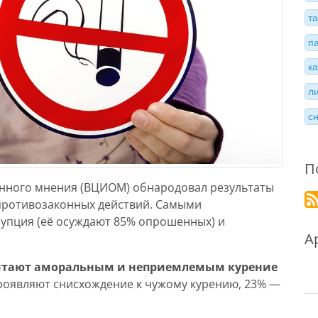
т
п
к
л
с
П
енного мнения (ВЦИОМ) обнародовал результаты
 противозаконных действий. Самыми
упция (её осуждают 85% опрошенных) и
А
читают аморальным и неприемлемым курение
проявляют снисхождение к чужому курению, 23% —