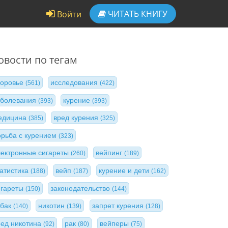
ЧИТАТЬ
КНИГУ
Войти
овости по тегам
доровье
исследования
(561)
(422)
аболевания
курение
(393)
(393)
едицина
вред курения
(385)
(325)
орьба с курением
(323)
лектронные сигареты
вейпинг
(260)
(189)
татистика
вейп
курение и дети
(188)
(187)
(162)
игареты
законодательство
(150)
(144)
абак
никотин
запрет курения
(140)
(139)
(128)
ред никотина
рак
вейперы
(92)
(80)
(75)