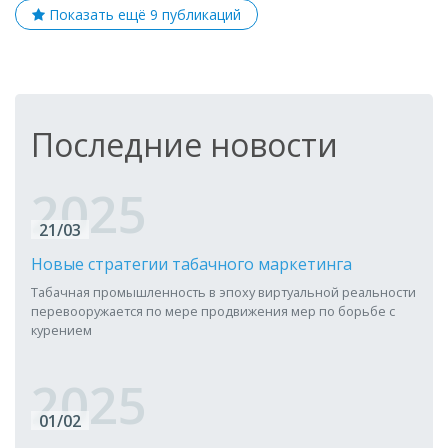
Показать ещё 9 публикаций
выживать, а жить, дыша полной грудью без кашля
по утрам, дням и вечерам.
Последние новости
2025
21/03
Новые стратегии табачного маркетинга
Табачная промышленность в эпоху виртуальной реальности
перевооружается по мере продвижения мер по борьбе с
курением
2025
01/02