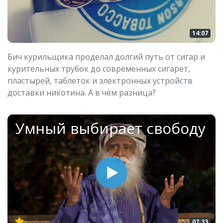
14:07
Бич курильщика проделал долгий путь от сигар и
курительных трубок до современных сигарет,
пластырей, таблеток и электронных устройств
доставки никотина. А в чём разница?
Умный выбирает свободу
07:33