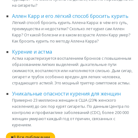
на сигареты?
Аллен Карр и его лёгкий способ бросить курить
Лёгкий способ бросить курить Аллена Карра: в чём его суть,
преимущества и недостатки? Сколько лет курил сам Аллен
Карр? От какой болезни и в каком возрасте Аллен Карр умер?
Как бросить курить по методу Аллена Карра?
Курение и астма
Астма характеризуется воспалением бронхов с повышенным
образованием липких выделений: дыхательные пути
сжимаются, воспаляются или наполняются слизью. Дым сигар,
сигарет и трубок особенно вреден для легких человека,
страдающего астмой. Это мощный триггер симптомов астмы.
Уникальные опасности курения для женщин
Примерно 23 миллиона женщин в США (23% женского
населения) до сих пор курят сигареты. По данным Центра по
контролю и профилактике заболеваний (CDC), более 200 000
женщин умирают каждый год от причин, связанных с
курением.
Все публикации