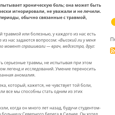
пытывает хроническую боль; она может быть
ески игнорировали, не уважали и не лечили.
 периоды, обычно связанные с травмой,
й травмой или болезнью, у каждого из нас есть
П
е из нас задаются вопросом:
«Высокий ли у меня
-то момент спрашивали — врач, медсестра, друг:
ь серьезные травмы, не испытывая при этом
ом легенд и исследований. Умение переносить
ранная аномалия.
ка, который, кажется, не чувствует той боли,
ли все мы способны стать одним из этих
и, когда он много лет назад, будучи студентом-
больницу Северного берега в Сиднее. Он хотел