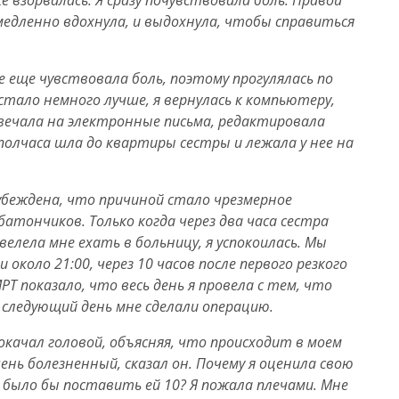
е взорвалась. Я сразу почувствовала боль. Правой
 медленно вдохнула, и выдохнула, чтобы справиться
се еще чувствовала боль, поэтому прогулялась по
стало немного лучше, я вернулась к компьютеру,
вечала на электронные письма, редактировала
полчаса шла до квартиры сестры и лежала у нее на
 убеждена, что причиной стало чрезмерное
атончиков. Только когда через два часа сестра
велела мне ехать в больницу, я успокоилась. Мы
коло 21:00, через 10 часов после первого резкого
РТ показало, что весь день я провела с тем, что
 следующий день мне сделали операцию.
окачал головой, объясняя, что происходит в моем
чень болезненный, сказал он. Почему я оценила свою
е было бы поставить ей 10? Я пожала плечами. Мне