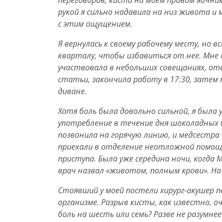
переговоров, киста на моем правом яичник
рукой я сильно надавила на низ живота и
с этим ощущением.
Я вернулась к своему рабочему месту, но в
кварталу, чтобы избавиться от нее. Мне 
участвовала в небольших совещаниях, от
статьи, закончила работу в 17:30, затем 
диване.
Хотя боль была довольно сильной, я была
употребление в течение дня шоколадных б
позвонила на горячую линию, и медсестра 
приехали в отделение неотложной помощи о
приступа. Была уже середина ночи, когда М
врач назвал «животом, полным крови». На
Стоявший у моей постели хирург-акушер п
организме. Разрыв кисты, как известно, о
боль на шесть или семь? Разве не разумне