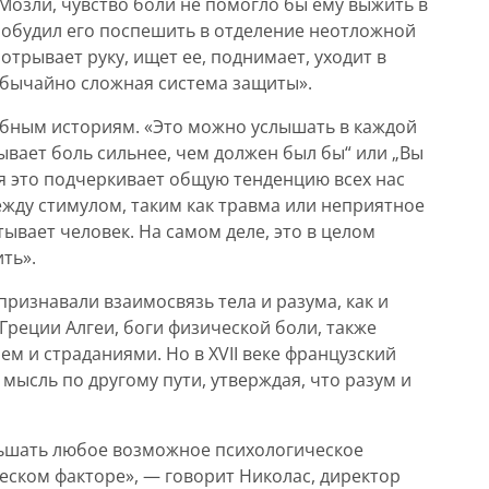
 Мозли, чувство боли не помогло бы ему выжить в
 побудил его поспешить в отделение неотложной
отрывает руку, ищет ее, поднимает, уходит в
еобычайно сложная система защиты».
бным историям. «Это можно услышать в каждой
ывает боль сильнее, чем должен был бы“ или „Вы
ня это подчеркивает общую тенденцию всех нас
ежду стимулом, таким как травма или неприятное
ывает человек. На самом деле, это в целом
ть».
ризнавали взаимосвязь тела и разума, как и
Греции Алгеи, боги физической боли, также
м и страданиями. Но в XVII веке французский
мысль по другому пути, утверждая, что разум и
ньшать любое возможное психологическое
ческом факторе», — говорит Николас, директор