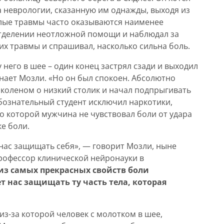
 неврологии, сказанную им однажды, выходя из
елые травмы часто оказываются наименее
отделении неотложной помощи и наблюдал за
х травмы и спрашивал, насколько сильна боль.
него в шее – один конец застрял сзади и выходил
инает Мозли. «Но он был спокоен. Абсолютно
я коленом о низкий столик и начал подпрыгивать
юбознательный студент исключил наркотики,
по которой мужчина не чувствовал боли от удара
е боли.
 нас защищать себя», — говорит Мозли, ныне
рофессор клинической нейронауки в
из самых прекрасных свойств боли
т нас защищать ту часть тела, которая
з-за которой человек с молотком в шее,