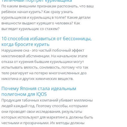
Типичный портрет курильщика
По каким внешним признакам распознать, что ваш
ребёнок начал курить? Как сразу узнать
курильщиков и курильщиц в толпе? Какие детали
внешности выдают курящего человека? Как
выглядит курильщик со стажем?
10 способов избавиться от бессонницы,
когда бросите курить
Нарушение сна - это частый побочный эффект
никотиновой абстиненции. На начальном этапе
отказа от курения бывшие курильщики могут
испытывать вялость, сонливость, потому что так
тело реагирует на потерю многочисленных доз
никотина и других химических веществ.
Почему Япония стала идеальным
полигоном для IQOS
Продукция табачных компаний убивает миллионы
людей каждый год. Поэтому способы, которыми
они проводят свои исследования, результаты
которых используют для маркетинга, должны быть
честными и прозрачными. Их методы должны