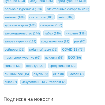
курение
медицина
вред курения
(393)
(385)
(325)
борьба с курением
электронные сигареты
(323)
(260)
вейпинг
статистика
вейп
(189)
(188)
(187)
курение и дети
сигареты
(162)
(150)
законодательство
табак
никотин
(144)
(140)
(139)
запрет курения
вред никотина
рак
(128)
(92)
(80)
вейперы
табачный дым
COVID-19
(75)
(75)
(75)
пассивное курение
психика
ВОЗ
(65)
(58)
(39)
кальян
перекур
вред кальяна
(30)
(21)
(20)
лишний вес
окурки
ДНК
насвай
(15)
(9)
(8)
(7)
снюс
Искусственный интеллект
(7)
(2)
Подписка на новости