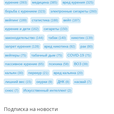
курение
медицина
вред курения
(393)
(385)
(325)
борьба с курением
электронные сигареты
(323)
(260)
вейпинг
статистика
вейп
(189)
(188)
(187)
курение и дети
сигареты
(162)
(150)
законодательство
табак
никотин
(144)
(140)
(139)
запрет курения
вред никотина
рак
(128)
(92)
(80)
вейперы
табачный дым
COVID-19
(75)
(75)
(75)
пассивное курение
психика
ВОЗ
(65)
(58)
(39)
кальян
перекур
вред кальяна
(30)
(21)
(20)
лишний вес
окурки
ДНК
насвай
(15)
(9)
(8)
(7)
снюс
Искусственный интеллект
(7)
(2)
Подписка на новости