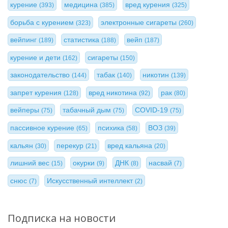
курение
медицина
вред курения
(393)
(385)
(325)
борьба с курением
электронные сигареты
(323)
(260)
вейпинг
статистика
вейп
(189)
(188)
(187)
курение и дети
сигареты
(162)
(150)
законодательство
табак
никотин
(144)
(140)
(139)
запрет курения
вред никотина
рак
(128)
(92)
(80)
вейперы
табачный дым
COVID-19
(75)
(75)
(75)
пассивное курение
психика
ВОЗ
(65)
(58)
(39)
кальян
перекур
вред кальяна
(30)
(21)
(20)
лишний вес
окурки
ДНК
насвай
(15)
(9)
(8)
(7)
снюс
Искусственный интеллект
(7)
(2)
Подписка на новости