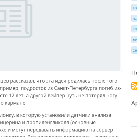
т
п
к
л
с
П
в рассказал, что эта идея родилась после того,
апример, подросток из Санкт-Петербурга погиб из-
те 12 лет, а другой вейпер чуть не потерял ногу
А
го кармане.
лонку, в которую установили датчики анализа
лицерина и пропиленгликоля (основные
ухе и могут передавать информацию на сервер