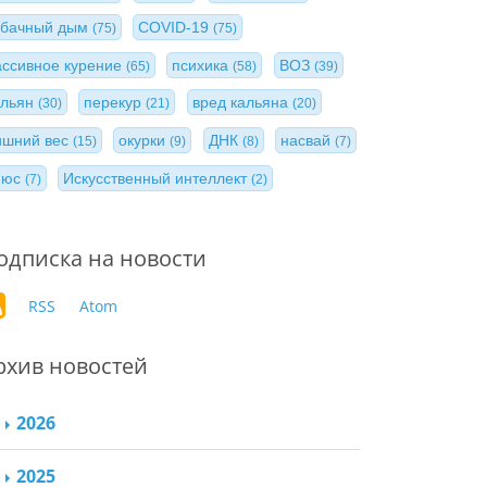
абачный дым
COVID-19
(75)
(75)
ассивное курение
психика
ВОЗ
(65)
(58)
(39)
альян
перекур
вред кальяна
(30)
(21)
(20)
ишний вес
окурки
ДНК
насвай
(15)
(9)
(8)
(7)
нюс
Искусственный интеллект
(7)
(2)
одписка на новости
RSS
Atom
рхив новостей
2026
2025