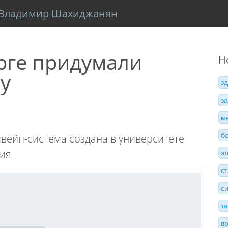
Владимир Шахиджанян
рге придумали
Н
у
з
з
м
б
вейп-система создана в университете
ия
э
с
с
т
в