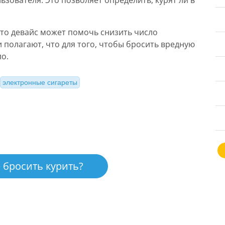
ьзователя. Это позволяет определить, курят ли в
что девайс может помочь снизить число
и полагают, что для того, чтобы бросить вредную
о.
электронные сигареты
 бросить курить?