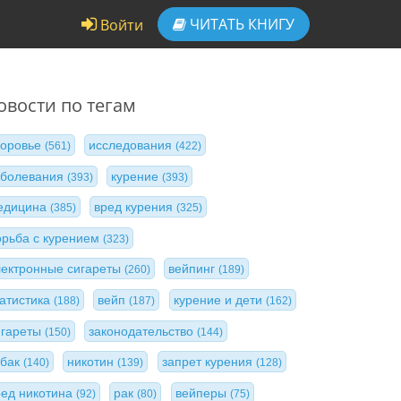
ЧИТАТЬ
КНИГУ
Войти
овости по тегам
доровье
исследования
(561)
(422)
аболевания
курение
(393)
(393)
едицина
вред курения
(385)
(325)
орьба с курением
(323)
лектронные сигареты
вейпинг
(260)
(189)
татистика
вейп
курение и дети
(188)
(187)
(162)
игареты
законодательство
(150)
(144)
абак
никотин
запрет курения
(140)
(139)
(128)
ред никотина
рак
вейперы
(92)
(80)
(75)